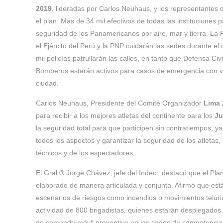
2019
, lideradas por Carlos Neuhaus, y los representantes 
el plan. Más de 34 mil efectivos de todas las instituciones pa
seguridad de los Panamericanos por aire, mar y tierra. La 
el Ejército del Perú y la PNP cuidarán las sedes durante el
mil policías patrullarán las calles, en tanto que Defensa Ci
Bomberos estarán activos para casos de emergencia con ve
ciudad.
Carlos Neuhaus, Presidente del Comité Organizador
Lima 
para recibir a los mejores atletas del continente para los
Ju
la seguridad total para que participen sin contratiempos, ya
todos los aspectos y garantizar la seguridad de los atletas
técnicos y de los espectadores.
El Gral ® Jorge Chávez, jefe del Indeci, destacó que el Pl
elaborado de manera articulada y conjunta. Afirmó que est
escenarios de riesgos como incendios o movimientos telúric
actividad de 800 brigadistas, quienes estarán desplegados 
de comando móvil preventivo en las sedes de competencia. 