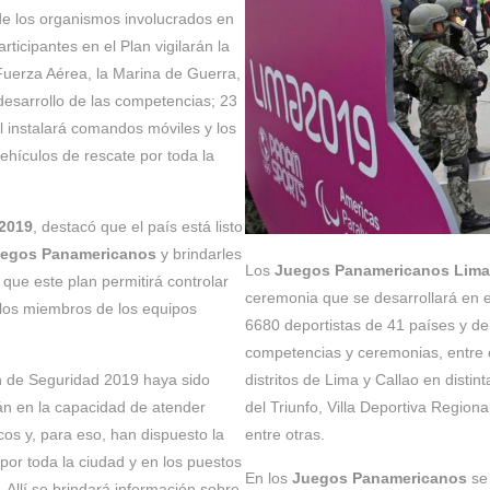
de los organismos involucrados en
rticipantes en el Plan vigilarán la
Fuerza Aérea, la Marina de Guerra,
 desarrollo de las competencias; 23
vil instalará comandos móviles y los
hículos de rescate por toda la
2019
, destacó que el país está listo
egos Panamericanos
y brindarles
Los
Juegos Panamericanos Lima
 que este plan permitirá controlar
ceremonia que se desarrollará en e
, los miembros de los equipos
6680 deportistas de 41 países y de
competencias y ceremonias, entre el
an de Seguridad 2019 haya sido
distritos de Lima y Callao en disti
án en la capacidad de atender
del Triunfo, Villa Deportiva Regiona
os y, para eso, han dispuesto la
entre otras.
por toda la ciudad y en los puestos
En los
Juegos Panamericanos
se 
Allí se brindará información sobre